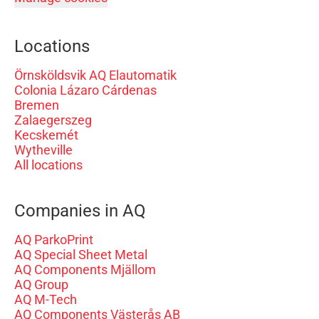
Locations
Örnsköldsvik AQ Elautomatik
Colonia Lázaro Cárdenas
Bremen
Zalaegerszeg
Kecskemét
Wytheville
All locations
Companies in AQ
AQ ParkoPrint
AQ Special Sheet Metal
AQ Components Mjällom
AQ Group
AQ M-Tech
AQ Components Västerås AB