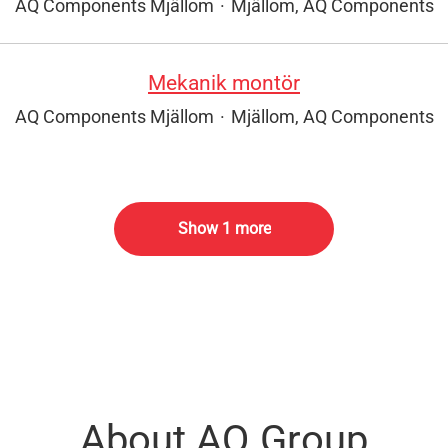
AQ Components Mjällom
·
Mjällom, AQ Components
Mekanik montör
AQ Components Mjällom
·
Mjällom, AQ Components
Show 1 more
About AQ Group