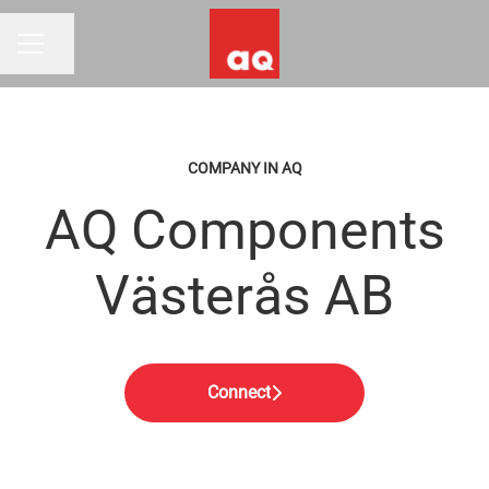
Share page
CAREER MENU
COMPANY IN AQ
AQ Components
Västerås AB
Connect